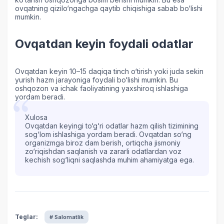
ovqatning qizilo‘ngachga qaytib chiqishiga sabab bo‘lishi
mumkin.
Ovqatdan keyin foydali odatlar
Ovqatdan keyin 10–15 daqiqa tinch o‘tirish yoki juda sekin
yurish hazm jarayoniga foydali bo‘lishi mumkin. Bu
oshqozon va ichak faoliyatining yaxshiroq ishlashiga
yordam beradi.
Xulosa
Ovqatdan keyingi to‘g‘ri odatlar hazm qilish tizimining
sog‘lom ishlashiga yordam beradi. Ovqatdan so‘ng
organizmga biroz dam berish, ortiqcha jismoniy
zo‘riqishdan saqlanish va zararli odatlardan voz
kechish sog‘liqni saqlashda muhim ahamiyatga ega.
Teglar:
# Salomatlik