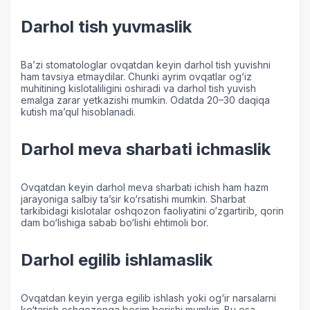
Darhol tish yuvmaslik
Ba’zi stomatologlar ovqatdan keyin darhol tish yuvishni
ham tavsiya etmaydilar. Chunki ayrim ovqatlar og‘iz
muhitining kislotaliligini oshiradi va darhol tish yuvish
emalga zarar yetkazishi mumkin. Odatda 20–30 daqiqa
kutish ma’qul hisoblanadi.
Darhol meva sharbati ichmaslik
Ovqatdan keyin darhol meva sharbati ichish ham hazm
jarayoniga salbiy ta’sir ko‘rsatishi mumkin. Sharbat
tarkibidagi kislotalar oshqozon faoliyatini o‘zgartirib, qorin
dam bo‘lishiga sabab bo‘lishi ehtimoli bor.
Darhol egilib ishlamaslik
Ovqatdan keyin yerga egilib ishlash yoki og‘ir narsalarni
ko‘tarish oshqozonga bosim berishi mumkin. Bu esa