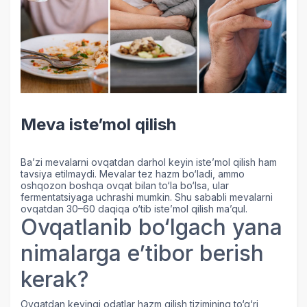
Meva iste’mol qilish
Ba’zi mevalarni ovqatdan darhol keyin iste’mol qilish ham
tavsiya etilmaydi. Mevalar tez hazm bo‘ladi, ammo
oshqozon boshqa ovqat bilan to‘la bo‘lsa, ular
fermentatsiyaga uchrashi mumkin. Shu sababli mevalarni
ovqatdan 30–60 daqiqa o‘tib iste’mol qilish ma’qul.
Ovqatlanib bo‘lgach yana
nimalarga e’tibor berish
kerak?
Ovqatdan keyingi odatlar hazm qilish tizimining to‘g‘ri