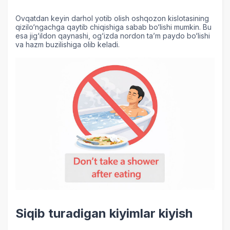
Ovqatdan keyin darhol yotib olish oshqozon kislotasining
qizilo‘ngachga qaytib chiqishiga sabab bo‘lishi mumkin. Bu
esa jig‘ildon qaynashi, og‘izda nordon ta’m paydo bo‘lishi
va hazm buzilishiga olib keladi.
Siqib turadigan kiyimlar kiyish