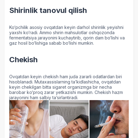
Shirinlik tanovul qilish
Ko‘pchilik asosiy ovqatdan keyin darhol shirinlik yeyishni
yaxshi ko‘radi. Ammo shirin mahsulotlar oshqozonda
fermentatsiya jarayonini kuchaytirib, qorin dam bo‘lishi va
gaz hosil bo‘lishiga sabab bo‘lishi mumkin.
Chekish
Ovqatdan keyin chekish ham juda zararli odatlardan biri
hisoblanadi. Mutaxassislarning ta’kidlashicha, ovqatdan
keyin chekilgan bitta sigaret organizmga bir necha
barobar ko‘proq zarar yetkazishi mumkin. Chekish hazm
jarayonini ham salbiy ta’sirlantiradi.