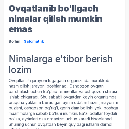
Ovqatlanib bo'llgach
nimalar qilish mumkin
emas
Bo'lim:
Salomatlik
Nimalarga e'tibor berish
lozim
Ovqatlanish jarayoni tugagach organizmda murakkab
hazm qilish jarayoni boshlanadi. Oshqozon ovqatni
parchalash uchun ko‘plab fermentlar va oshqozon shirasi
ishlab chiqaradi. Shu sababli ovqatdan keyin organizmga
ortiqcha yuklama beradigan ayrim odatlar hazm jarayonini
buzishi, oshqozon og‘rig‘i, qorin dam bo‘lishi yoki boshqa
muammolarga sabab bo‘lishi mumkin.
Ba’zi odatlar foydali
bo‘lsa, ayrimlari esa organizm uchun zararli hisoblanadi.
Shuning uchun ovqatdan keyin quyidagi ishlarni darhol