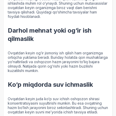
ishlashida muhim rol o‘ynaydi. Shuning uchun mutaxassislar
ovqatdan keyin organizmga biroz vaqt dam berishni
tavsiya qilishadi. Quyidagi qo‘shimcha tavsiyalar ham
foydali hisoblanadi.
Darhol mehnat yoki og‘ir ish
qilmaslik
Ovqatdan keyin og‘ir jismoniy ish qilish ham organizmga
ortiqcha yuklama beradi. Bunday holatda qon mushaklarga
yo‘naltiriladi va oshqozon hazm jarayonini to‘liq bajara
olmaydi. Natijada qorin og‘rishi yoki hazm buzilishi
kuzatilishi mumkin.
Ko‘p miqdorda suv ichmaslik
Ovqatdan keyin juda ko‘p suv ichish oshqozon shirasi
konsentratsiyasini suyultirishi mumkin. Bu esa ovqatning
hazm bo‘lish jarayonini biroz sekinlashtiradi. Shuning uchun
ovqatdan keyin suvni me’yorida ichish tavsiya etiladi.