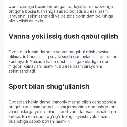
Qorin qismiga bosim beradigan tor kiyimlar oshqozonga
ortiqcha bosim tushishiga sabab bo‘ladi. Bu esa hazm
jarayonini sekinlashtiradi va ba’zida qorin dam bo‘lishiga
olib kelishi mumkin.
Vanna yoki issiq dush qabul qilish
Ovqatdan keyin darhol issiq vanna qabul qilish tavsiya
etilmaydi. Chunki issiq suv ta’sirida qon aylanishi teri tomon
kuchayadi. Natijada hazm qilish tizimiga keladigan qon
miqdori kamayishi mumkin, bu esa hazm jarayonini
sekinlashtiradi.
Sport bilan shug‘ullanish
Ovqatdan keyin darhol jismoniy mashq qilish oshqozonga
ortiqcha yuklama beradi. Hazm jarayonida qon oshqozon
va ichaklarga yo‘naltiriladi, sport vaqtida esa mushaklarga
ketadi. Bu esa qorin og‘rig‘i, ko‘ngil aynishi yoki hazm
buzilishiga sabab bo‘lishi mumkin.