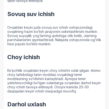
qilish tavsiya etilmaydi.
Sovuq suv ichish
Ovqatdan keyin juda sovuq suv ichish oshqozondagi
ovqatning hazm bo‘lish jarayonini sekinlashtirishi mumkin.
Sovuq suyuqlik yog‘larning qotishiga olib kelib, ularning
parchalanishini qiyinlashtiradi. Natijada oshqozonda og‘irlik
hissi paydo bo‘lishi mumkin.
Choy ichish
Ko‘pchilik ovqatdan keyin choy ichishni odat qilgan. Ammo
choy tarkibidagi tanin moddasi ovqatdagi temir
moddasining so‘rilishini kamaytiradi. Ayniqsa temir
yetishmovchiligi bo‘lgan odamlarga ovqatdan darhol keyin
choy ichish tavsiya etilmaydi. Choyni kamida 20–30
daqiqadan keyin ichish maqsadga muvofiq.
Darhol uxlash