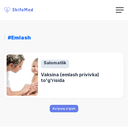
#Emlash
Salomatlik
Vaksina (emlash privivka)
to'g'risida
Ko'proq o'qish