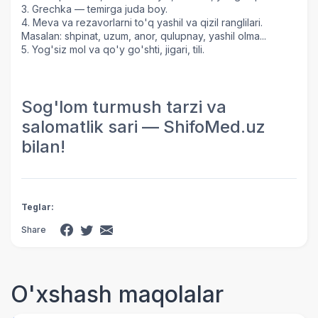
3. Grechka — temirga juda boy.
4. Meva va rezavorlarni to'q yashil va qizil ranglilari.
Masalan: shpinat, uzum, anor, qulupnay, yashil olma...
5. Yog'siz mol va qo'y go'shti, jigari, tili.
Sog'lom turmush tarzi va
salomatlik sari — ShifoMed.uz
bilan!
Teglar:
Share
O'xshash maqolalar