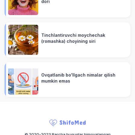
dori
Tinchlantiruvchi moychechak
(romashka) choyining siri
Ovqatlanib bo'llgach nimalar qilish
mumkin emas
© 2020-2023 Barcha huquqlar himoyalangan