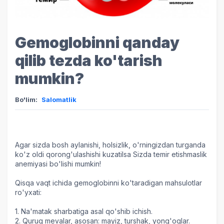
Gemoglobinni qanday
qilib tezda ko'tarish
mumkin?
Bo'lim:
Salomatlik
Agar sizda bosh aylanishi, holsizlik, o'rningizdan turganda
ko'z oldi qorong'ulashishi kuzatilsa Sizda temir etishmaslik
anemiyasi bo'lishi mumkin!
Qisqa vaqt ichida gemoglobinni ko'taradigan mahsulotlar
ro'yxati:
1. Na'matak sharbatiga asal qo'shib ichish.
2. Quruq mevalar, asosan: mayiz, turshak, yong'oqlar.