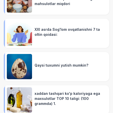
mahsulotlar miqdori
XXI asrda Sog'lom ovqatlanishni 7 ta
oltin qoidasi:
Qaysi tuxumni yutish mumkin?
xaddan tashqari ko'p kaloriyaga ega
maxsulotlar TOP 10 taligi: (100
grammda) 1.