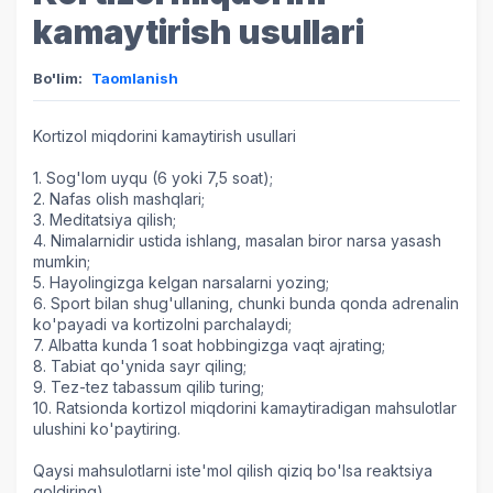
kamaytirish usullari
Bo'lim:
Taomlanish
Kortizol miqdorini kamaytirish usullari
1. Sog'lom uyqu (6 yoki 7,5 soat);
2. Nafas olish mashqlari;
3. Meditatsiya qilish;
4. Nimalarnidir ustida ishlang, masalan biror narsa yasash
mumkin;
5. Hayolingizga kelgan narsalarni yozing;
6. Sport bilan shug'ullaning, chunki bunda qonda adrenalin
ko'payadi va kortizolni parchalaydi;
7. Albatta kunda 1 soat hobbingizga vaqt ajrating;
8. Tabiat qo'ynida sayr qiling;
9. Tez-tez tabassum qilib turing;
10. Ratsionda kortizol miqdorini kamaytiradigan mahsulotlar
ulushini ko'paytiring.
Qaysi mahsulotlarni iste'mol qilish qiziq bo'lsa reaktsiya
qoldiring)