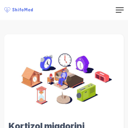
Kortizol miqdorini