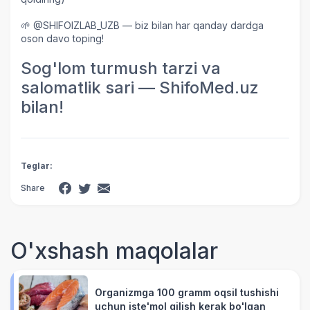
🌱 @SHIFOIZLAB_UZB — biz bilan har qanday dardga
oson davo toping!
Sog'lom turmush tarzi va
salomatlik sari — ShifoMed.uz
bilan!
Teglar:
Share
O'xshash maqolalar
Organizmga 100 gramm oqsil tushishi
uchun iste'mol qilish kerak bo'lgan