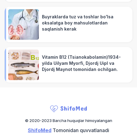
Buyraklarda tuz va toshlar bo'lsa
oksalatga boy mahsulotlardan
saqlanish kerak
Vitamin B12 (Tsianokabolamin)1934-
yilda Uilyam Myorfi, Djordj Uipl va
Djordj Maynot tomonidan ochilgan.
© 2020-2023 Barcha huquqlar himoyalangan
ShifoMed
Tomonidan quvvatlanadi