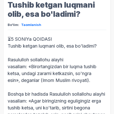
Tushib ketgan luqmani
olib, esa bo'ladimi?
Bo'lim:
Taomlanish
⏳5 SONIYa QOIDASI
Tushib ketgan luqmani olib, esa bo'ladimi?
Rasululloh sollallohu alayhi
vasallam: «Birortangizdan bir luqma tushib
ketsa, undagi zararni ketkazsin, so'ngra
esin», deganlar (Imom Muslim rivoyati).
Boshqa bir hadisda Rasululloh sollallohu alayhi
vasallam: «Agar biringizning eguligingiz erga
tushib ketsa, uni ko'tarib, sirtini begona