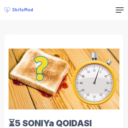
⏳5 SONIYa QOIDASI