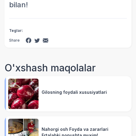
bilan!
Teglar:
Share
O'xshash maqolalar
Gilosning foydali xususiyatlari
Nahorgi osh Foyda va zararlari
Ertalabki nonushta muxim!