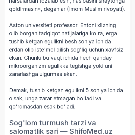
narsalardan tozalab esin, nasibasini shaytonga
qoldirmasin», deganlar (Imom Muslim rivoyati).
Aston universiteti professori Entoni xilzning
olib borgan tadqiqot natijalariga ko'ra, erga
tushib ketgan egulikni besh soniya ichida
erdan olib iste'mol qilish sog'liq uchun xavfsiz
ekan. Chunki bu vaqt ichida hech qanday
mikroorganizm egulikka tegishga yoki uni
zararlashga ulgurmas ekan.
Demak, tushib ketgan egulikni 5 soniya ichida
olsak, unga zarar etmagan bo'ladi va
qo'rqmasdan esak bo'ladi.
Sog'lom turmush tarzi va
salomatlik sari — ShifoMed.uz