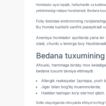
Homilador ayol injiqlik, hafachanlik va kutilmag
yetishmasligi natijasi hisoblanadi. Bedana tux
Foliy kislotasi embrionning rivojlanishig
Bu homila tushishi xavfini pasaytiradi 
Anemiya homilador ayollarda yana bir 
oladi, chunki u temirga boy hisoblanadi
Bedana tuxumining z
Afsuski, hammaga birday mos keladiga
bedana tuxumi tavsiya etilmaydi:
Allergik reaksiyalar (ayniqsa, yosh b
Jigar bilan bog‘liq muammolarda;
Haddan tashqari ko‘p iste’mol qilish.
Sotib olayotganda nihoyatda ehtiyot bo‘ling!