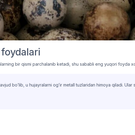
foydalari
arning bir qismi parchalanib ketadi, shu sababli eng yuqori foyda x
vjud bo’lib, u hujayralarni og’ir metall tuzlaridan himoya qiladi. Ular