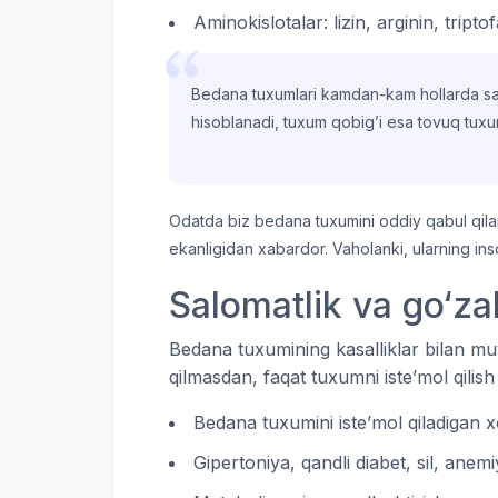
Aminokislotalar: lizin, arginin, tripto
Bedana tuxumlari kamdan-kam hollarda salm
hisoblanadi, tuxum qobig’i esa tovuq tux
Odatda biz bedana tuxumini oddiy qabul qil
ekanligidan xabardor. Vaholanki, ularning in
Salomatlik va go‘za
Bedana tuxumining kasalliklar bilan muv
qilmasdan, faqat tuxumni iste’mol qili
Bedana tuxumini iste’mol qiladigan xo
Gipertoniya, qandli diabet, sil, an