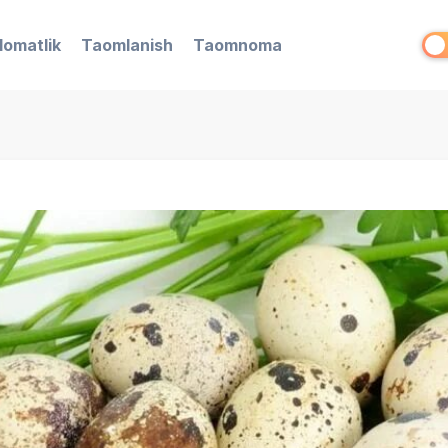
lomatlik
Taomlanish
Taomnoma