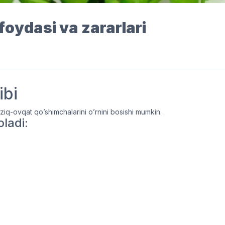
oydasi va zararlari
ibi
oziq-ovqat qo’shimchalarini o’rnini bosishi mumkin.
oladi: