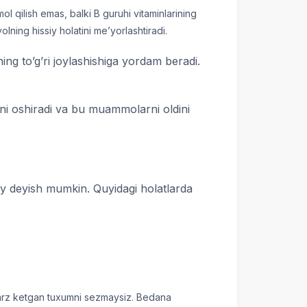
mol qilish emas, balki B guruhi vitaminlarining
lning hissiy holatini me’yorlashtiradi.
ning to’g’ri joylashishiga yordam beradi.
ni oshiradi va bu muammolarni oldini
 deyish mumkin. Quyidagi holatlarda
 darz ketgan tuxumni sezmaysiz. Bedana