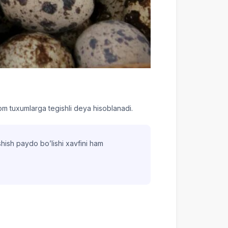
om tuxumlarga tegishli deya hisoblanadi.
 shish paydo bo’lishi xavfini ham