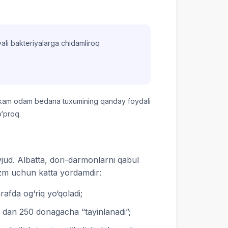
ali bakteriyalarga chidamliroq
n kam odam bedana tuxumining qanday foydali
o‘proq.
vjud. Albatta, dori-darmonlarni qabul
izm uchun katta yordamdir:
rafda og‘riq yo‘qoladi;
0 dan 250 donagacha “tayinlanadi”;