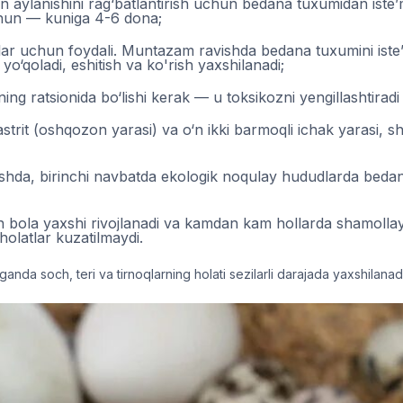
 aylanishini rag‘batlantirish uchun bedana tuxumidan iste’mo
hun — kuniga 4-6 dona;
r uchun foydali. Muntazam ravishda bedana tuxumini iste
 yo‘qoladi, eshitish va ko'rish yaxshilanadi;
g ratsionida bo‘lishi kerak — u toksikozni yengillashtiradi 
strit (oshqozon yarasi) va o‘n ikki barmoqli ichak yarasi, 
ntirishda, birinchi navbatda ekologik noqulay hududlarda b
n bola yaxshi rivojlanadi va kamdan kam hollarda shamollaydi
i holatlar kuzatilmaydi.
anda soch, teri va tirnoqlarning holati sezilarli darajada yaxshilanadi