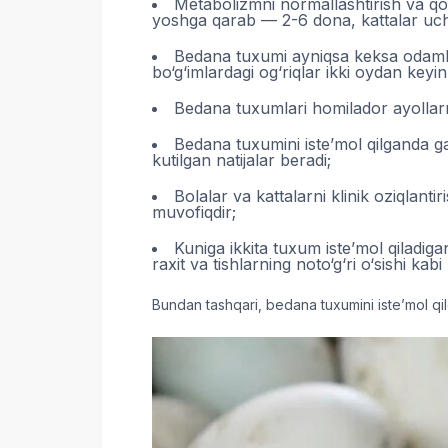
Metabolizmni normallashtirish va qon
yoshga qarab — 2-6 dona, kattalar uc
Bedana tuxumi ayniqsa keksa odamla
bo‘g‘imlardagi og‘riqlar ikki oydan keyin
Bedana tuxumlari homilador ayollarnin
Bedana tuxumini iste’mol qilganda ga
kutilgan natijalar beradi;
Bolalar va kattalarni klinik oziqla
muvofiqdir;
Kuniga ikkita tuxum iste’mol qiladiga
raxit va tishlarning noto‘g‘ri o‘sishi kab
Bundan tashqari, bedana tuxumini iste’mol qilg