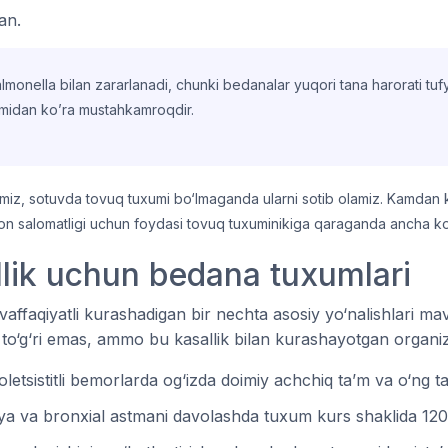
fan.
onella bilan zararlanadi, chunki bedanalar yuqori tana harorati tufy
umidan ko’ra mustahkamroqdir.
amiz, sotuvda tovuq tuxumi bo‘lmaganda ularni sotib olamiz. Kamda
son salomatligi uchun foydasi tovuq tuxuminikiga qaraganda ancha k
llik uchun bedana tuxumlari
affaqiyatli kurashadigan bir nechta asosiy yo‘nalishlari ma
sh to‘g‘ri emas, ammo bu kasallik bilan kurashayotgan organ
letsistitli bemorlarda og‘izda doimiy achchiq ta’m va o‘ng ta
emiya va bronxial astmani davolashda tuxum kurs shaklida 12