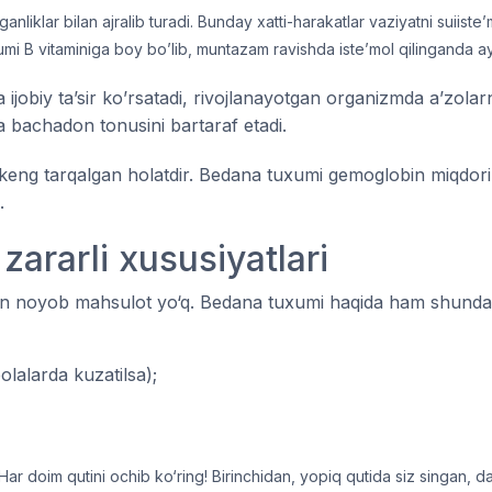
anliklar bilan ajralib turadi. Bunday xatti-harakatlar vaziyatni suiiste’
umi B vitaminiga boy bo’lib, muntazam ravishda iste’mol qilinganda ayo
a ijobiy ta’sir ko’rsatadi, rivojlanayotgan organizmda a’zolar
va bachadon tonusini bartaraf etadi.
keng tarqalgan holatdir. Bedana tuxumi gemoglobin miqdori
.
ararli xususiyatlari
n noyob mahsulot yo‘q. Bedana tuxumi haqida ham shunday
olalarda kuzatilsa);
 Har doim qutini ochib ko‘ring! Birinchidan, yopiq qutida siz singan,