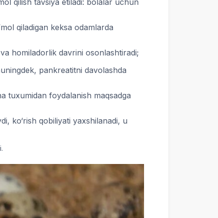
l qilish tavsiya etiladi: bolalar uchun
’mol qiladigan keksa odamlarda
va homiladorlik davrini osonlashtiradi;
shuningdek, pankreatitni davolashda
edana tuxumidan foydalanish maqsadga
, ko‘rish qobiliyati yaxshilanadi, u
.