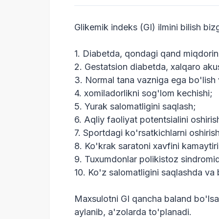
Glikemik indeks (GI) ilmini bilish b
1. Diabetda, qondagi qand miqdorini
2. Gestatsion diabetda, xalqaro aku
3. Normal tana vazniga ega bo'lish v
4. xomiladorlikni sog'lom kechishi;
5. Yurak salomatligini saqlash;
6. Aqliy faoliyat potentsialini oshiris
7. Sportdagi ko'rsatkichlarni oshiris
8. Ko'krak saratoni xavfini kamaytiri
9. Tuxumdonlar polikistoz sindromid
10. Ko'z salomatligini saqlashda va
Maxsulotni GI qancha baland bo'ls
aylanib, a'zolarda to'planadi.