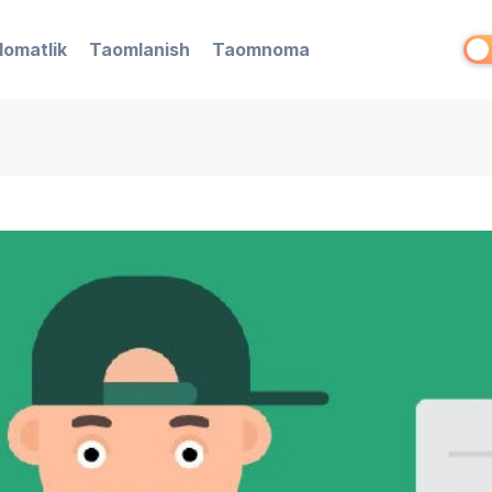
lomatlik
Taomlanish
Taomnoma