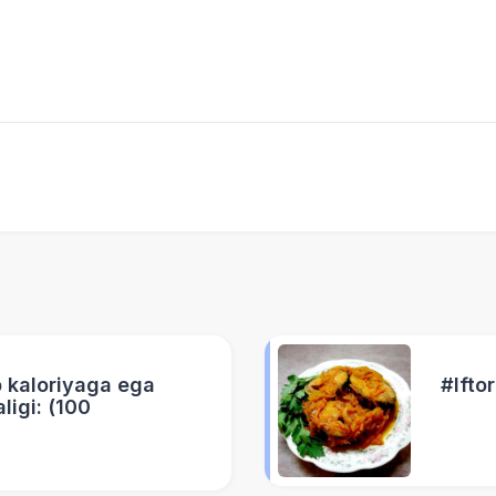
p kaloriyaga ega
#Ifto
ligi: (100