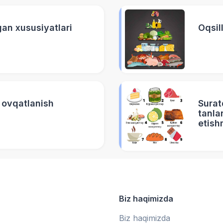
an xususiyatlari
 ovqatlanish
Surat
tanla
etish
Biz haqimizda
Biz haqimizda