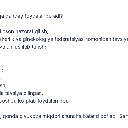
izga qanday foydalar beradi?
 oson nazorat qilish;
sherlik va ginekologiya federatsiyasi tomonidan tavsiya
a uni ushlab turish;
h;
h;
sh;
a tavsiya qilingan.
 boshqa ko'plab foydalari bor.
a, qonda glyukoza miqdori shuncha baland bo'ladi. S