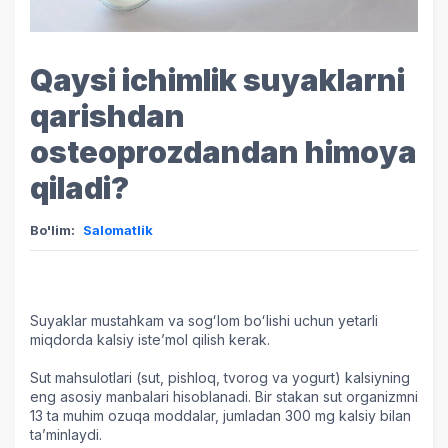
Qaysi ichimlik suyaklarni
qarishdan
osteoprozdandan himoya
qiladi?
Bo'lim:
Salomatlik
Suyaklar mustahkam va sogʻlom boʻlishi uchun yetarli
miqdorda kalsiy isteʼmol qilish kerak.
Sut mahsulotlari (sut, pishloq, tvorog va yogurt) kalsiyning
eng asosiy manbalari hisoblanadi. Bir stakan sut organizmni
13 ta muhim ozuqa moddalar, jumladan 300 mg kalsiy bilan
taʼminlaydi.