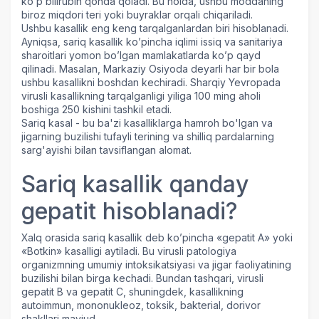
ko’p bilirubin qonda qoladi. Bu holda, ushbu moddaning
biroz miqdori teri yoki buyraklar orqali chiqariladi.
Ushbu kasallik eng keng tarqalganlardan biri hisoblanadi.
Ayniqsa, sariq kasallik ko’pincha iqlimi issiq va sanitariya
sharoitlari yomon bo’lgan mamlakatlarda ko’p qayd
qilinadi. Masalan, Markaziy Osiyoda deyarli har bir bola
ushbu kasallikni boshdan kechiradi. Sharqiy Yevropada
virusli kasallikning tarqalganligi yiliga 100 ming aholi
boshiga 250 kishini tashkil etadi.
Sariq kasal
- bu ba'zi kasalliklarga hamroh bo'lgan va
jigarning buzilishi tufayli terining va shilliq pardalarning
sarg'ayishi bilan tavsiflangan alomat.
Sariq kasallik qanday
gepatit hisoblanadi?
Xalq orasida sariq kasallik deb ko’pincha «gepatit A» yoki
«Botkin» kasalligi aytiladi. Bu virusli patologiya
organizmning umumiy intoksikatsiyasi va jigar faoliyatining
buzilishi bilan birga kechadi. Bundan tashqari, virusli
gepatit B va gepatit C, shuningdek, kasallikning
autoimmun, mononukleoz, toksik, bakterial, dorivor
shakllari mavjud.