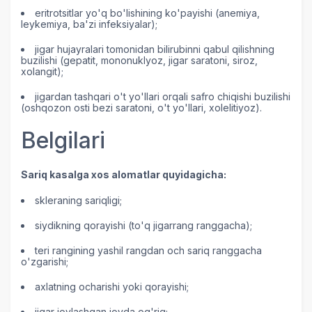
eritrotsitlar yo'q bo'lishining ko'payishi (anemiya,
leykemiya, ba'zi infeksiyalar);
jigar hujayralari tomonidan bilirubinni qabul qilishning
buzilishi (gepatit, mononuklyoz, jigar saratoni, siroz,
xolangit);
jigardan tashqari o't yo'llari orqali safro chiqishi buzilishi
(oshqozon osti bezi saratoni, o't yo'llari, xolelitiyoz).
Belgilari
Sariq kasalga xos alomatlar quyidagicha:
skleraning sariqligi;
siydikning qorayishi (to'q jigarrang ranggacha);
teri rangining yashil rangdan och sariq ranggacha
o'zgarishi;
axlatning ocharishi yoki qorayishi;
jigar joylashgan joyda og'riq;