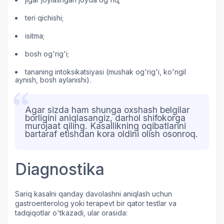
teri qichishi;
isitma;
bosh og'rig'i;
tananing intoksikatsiyasi (mushak og'rig'i, ko'ngil
aynish, bosh aylanishi).
Agar sizda ham shunga oxshash belgilar
borligini aniqlasangiz, darhol shifokorga
murojaat qiling. Kasallikning oqibatlarini
bartaraf etishdan kora oldini olish osonroq.
Diagnostika
Sariq kasalni qanday davolashni aniqlash uchun
gastroenterolog yoki terapevt bir qator testlar va
tadqiqotlar o'tkazadi, ular orasida: