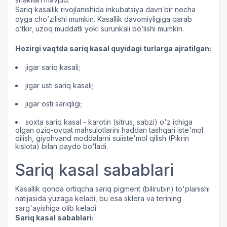
Sariq kasallik rivojlanishida inkubatsiya davri bir necha
oyga cho’zilishi mumkin. Kasallik davomiyligiga qarab
o’tkir, uzoq muddatli yoki surunkali bo’lishi mumkin.
Hozirgi vaqtda sariq kasal quyidagi turlarga ajratilgan:
jigar sariq kasali;
jigar usti sariq kasali;
jigar osti sariqligi;
soxta sariq kasal - karotin (sitrus, sabzi) o'z ichiga
olgan oziq-ovqat mahsulotlarini haddan tashqari iste'mol
qilish, giyohvand moddalarni suiiste'mol qilish (Pikrin
kislota) bilan paydo bo'ladi.
Sariq kasal sabablari
Kasallik qonda ortiqcha sariq pigment (bilirubin) to'planishi
natijasida yuzaga keladi, bu esa sklera va terining
sarg'ayishiga olib keladi.
Sariq kasal sabablari: