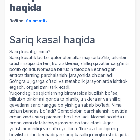
haqida
Bo'lim:
Salomatlik
Sariq kasal haqida
Sariq kasalligi nima?
Sariq kasallik bu bir qator alomatlar majmui bo’lib, biluribin
ortishi natijasida teri, ko’z sklerasi, shilliq qavatlar sarg’imtir
bo’lib qoladi. Normada bilirubin taloqda kechadigan
eritrotsitlarning parchalanishi jarayonida chiqariladi.
So’ngra u jigarga o’tadi va metabolik jarayonlarda ishtirok
etgach, organizmni tark etadi.
Yuqoridagi bosqichlarning birontasida buzilish bo’lsa,
bilirubin birikmasi qonda to’planib, u skleralar va shilliq
qavatlarni sariq rangga bo’ylishiga sabab bo’ladi. Nima
uchun bunday bo’ladi? Gemoglobin parchalanishi paytida
organizmda sariq pigment hosil bo’ladi. Normal holatda u
organizmni defakatsiya jarayonida tark etadi. Jigar
yetishmovchiligi va safro yo’llari o’tkazuvchanligining
buzilishi bilan kechadigan sariq kasalligi rivojlanishida juda