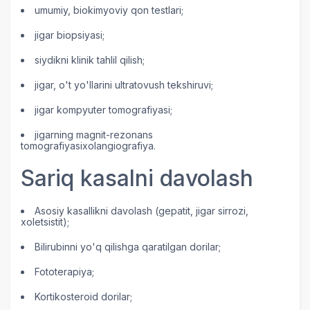
umumiy, biokimyoviy qon testlari;
jigar biopsiyasi;
siydikni klinik tahlil qilish;
jigar, o't yo'llarini ultratovush tekshiruvi;
jigar kompyuter tomografiyasi;
jigarning magnit-rezonans
tomografiyasi
xolangiografiya.
Sariq kasalni davolash
Asosiy kasallikni davolash (gepatit, jigar sirrozi,
xoletsistit);
Bilirubinni yo'q qilishga qaratilgan dorilar;
Fototerapiya;
Kortikosteroid dorilar;