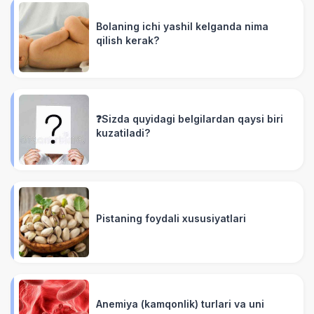
Bolaning ichi yashil kelganda nima
qilish kerak?
❓Sizda quyidagi belgilardan qaysi biri
kuzatiladi?
Pistaning foydali xususiyatlari
Anemiya (kamqonlik) turlari va uni