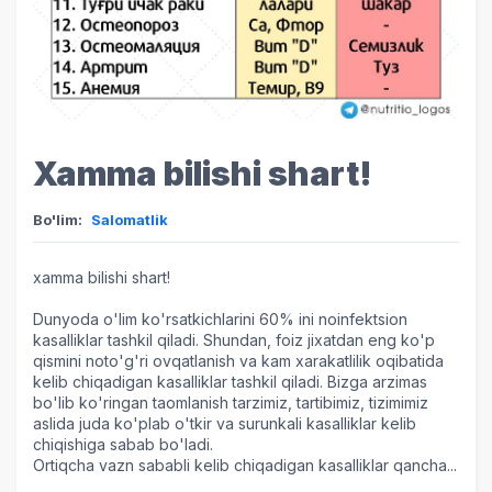
Xamma bilishi shart!
Bo'lim:
Salomatlik
xamma bilishi shart!
Dunyoda o'lim ko'rsatkichlarini 60% ini noinfektsion
kasalliklar tashkil qiladi. Shundan, foiz jixatdan eng ko'p
qismini noto'g'ri ovqatlanish va kam xarakatlilik oqibatida
kelib chiqadigan kasalliklar tashkil qiladi. Bizga arzimas
bo'lib ko'ringan taomlanish tarzimiz, tartibimiz, tizimimiz
aslida juda ko'plab o'tkir va surunkali kasalliklar kelib
chiqishiga sabab bo'ladi.
Ortiqcha vazn sababli kelib chiqadigan kasalliklar qancha...