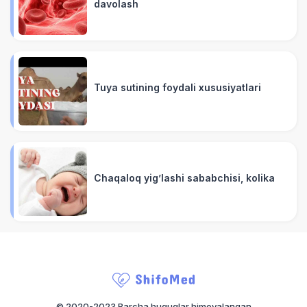
davolash
Tuya sutining foydali xususiyatlari
Chaqaloq yig’lashi sababchisi, kolika
© 2020-2023 Barcha huquqlar himoyalangan