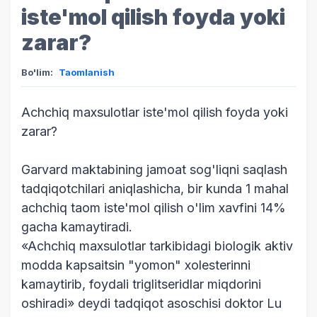
iste'mol qilish foyda yoki
zarar?
Bo'lim:
Taomlanish
Achchiq maxsulotlar iste'mol qilish foyda yoki
zarar?
Garvard maktabining jamoat sog'liqni saqlash
tadqiqotchilari aniqlashicha, bir kunda 1 mahal
achchiq taom iste'mol qilish o'lim xavfini 14%
gacha kamaytiradi.
«Achchiq maxsulotlar tarkibidagi biologik aktiv
modda kapsaitsin "yomon" xolesterinni
kamaytirib, foydali triglitseridlar miqdorini
oshiradi» deydi tadqiqot asoschisi doktor Lu