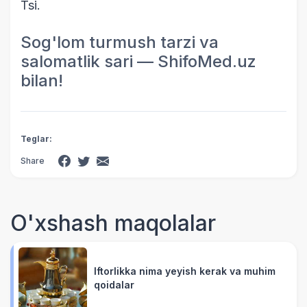
Tsi.
Sog'lom turmush tarzi va
salomatlik sari — ShifoMed.uz
bilan!
Teglar:
Share
O'xshash maqolalar
Iftorlikka nima yeyish kerak va muhim
qoidalar