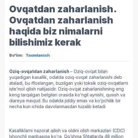
Ovqatdan zaharlanish.
Ovqatdan zaharlanish
haqida biz nimalarni
bilishimiz kerak
Bo'lim:
Taomlanish
Oziq-ovqatdan zaharlanish
– Oziq-ovqat bilan
yuqadigan kasallik, odatda oziq-ovqat zaharlanishi deb
ataladi, bu ifloslangan, buzilgan yoki toksik oziq-ovqatlarni
iste’mol qilish natijasidir. Oziq-ovqat zaharlanishining eng
keng tarqalgan belgilari orasida ko’ngil aynishi, qusish va
diareya mavjud. Bu odatda jiddiy emas va ko’pchilik bir
necha kun ichida davolanmasdan tuzalib ketadi.
Kasalliklarni nazorat qilish va oldini olish markazlari (CDC)
Ishonchli manbasiga ko’ra, Qo’shma Shtatlarda 48 million