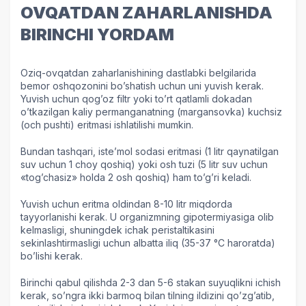
OVQATDAN ZAHARLANISHDA
BIRINCHI YORDAM
Oziq-ovqatdan zaharlanishining dastlabki belgilarida
bemor oshqozonini bo’shatish uchun uni yuvish kerak.
Yuvish uchun qog’oz filtr yoki to’rt qatlamli dokadan
o’tkazilgan kaliy permanganatning (margansovka) kuchsiz
(och pushti) eritmasi ishlatilishi mumkin.
Bundan tashqari, iste’mol sodasi eritmasi (1 litr qaynatilgan
suv uchun 1 choy qoshiq) yoki osh tuzi (5 litr suv uchun
«tog’chasiz» holda 2 osh qoshiq) ham to’g’ri keladi.
Yuvish uchun eritma oldindan 8-10 litr miqdorda
tayyorlanishi kerak. U organizmning gipotermiyasiga olib
kelmasligi, shuningdek ichak peristaltikasini
sekinlashtirmasligi uchun albatta iliq (35-37 °C haroratda)
bo’lishi kerak.
Birinchi qabul qilishda 2-3 dan 5-6 stakan suyuqlikni ichish
kerak, so’ngra ikki barmoq bilan tilning ildizini qo’zg’atib,