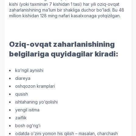
kishi (yoki taxminan 7 kishidan 1 tasi) har yili oziq-ovqat
zaharlanishining ma’lum bir shakliga duchor bo’ladi. Bu 48
million kishidan 128 ming nafari kasalxonaga yotqizilgan.
Oziq-ovqat zaharlanishining
belgilariga quyidagilar kiradi:
ko’ngil aynishi
diareya
oshqozon kramplari
qusish
ishtahaning yo’qolishi
yengil isitma
zaiflik
bosh og’rig’i
odatda o’zini yomon his qilish – masalan, charchash