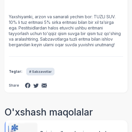
Yaxshiyamki, arzon va samarali yechim bor: TUZLI SUV.
10% li tuz eritmasi 5% sirka eritmasi bilan bir xil taʼsirga
ega. Pestitsidlardan halos etuvchi ushbu eritmani
tayyorlash uchun toʻqqiz qism suvga bir qism tuz qoʻshing
va aralashtiring. Sabzavotlarga tuzli eritma bilan ishlov
bergandan keyin ularni oqar suvda yuvishni unutmang!
Teglar:
# Sabzavotlar
Share
O'xshash maqolalar