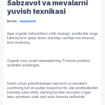
Sabzavot va mevalarni
yuvish texnikasi
Bo'lim:
Salomatlik
Agar organik mahsulotlarni sotib olsangiz, pestitsidlar sizga
kamroq taʼsir qiladi. Ammo butunlay xavfdan holi emassiz,
buni unutmang.
Organik oziq-ovqat namunalarining 11 foizida pestitsid
qoldiqlari aniqlangan.
Sotish uchun yetishtiriladigan sabzavot va mevalarni
yuvishning turli xil usullari mavjud boʻlib, ular pestitsidlardan
butunlay xalos etadi, ularning baʼzilari sinovdan oʻtgan
lekin ayrimlarini sotib olish pulni behuda sarflashdir.