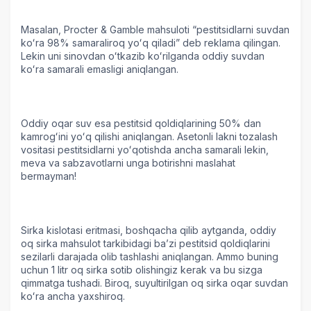
Masalan, Procter & Gamble mahsuloti “pestitsidlarni suvdan
koʻra 98% samaraliroq yoʻq qiladi” deb reklama qilingan.
Lekin uni sinovdan oʻtkazib koʻrilganda oddiy suvdan
koʻra samarali emasligi aniqlangan.
Oddiy oqar suv esa pestitsid qoldiqlarining 50% dan
kamrogʻini yoʻq qilishi aniqlangan. Asetonli lakni tozalash
vositasi pestitsidlarni yoʻqotishda ancha samarali lekin,
meva va sabzavotlarni unga botirishni maslahat
bermayman!
Sirka kislotasi eritmasi, boshqacha qilib aytganda, oddiy
oq sirka mahsulot tarkibidagi baʼzi pestitsid qoldiqlarini
sezilarli darajada olib tashlashi aniqlangan. Ammo buning
uchun 1 litr oq sirka sotib olishingiz kerak va bu sizga
qimmatga tushadi. Biroq, suyultirilgan oq sirka oqar suvdan
koʻra ancha yaxshiroq.