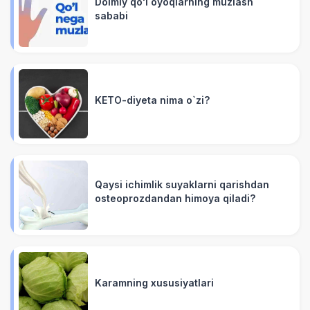
Doimiy qo'l oyoqlarning muzlash
sababi
KETO-diyeta nima o`zi?
Qaysi ichimlik suyaklarni qarishdan
osteoprozdandan himoya qiladi?
Karamning xususiyatlari