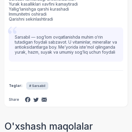
Yurak kasalliklari xavfini kamaytiradi
Yallig‘lanishga qarshi kurashadi
Immunitetni oshiradi
Qarishni sekinlashtiradi
Sarsabil — sog‘lom ovqatlanishda muhim o‘rin
tutadigan foydali sabzavot. U vitaminlar, minerallar va
antioksidantlarga boy. Me’yorida iste’mol qilinganda
yurak, hazm, suyak va umumiy sog‘liq uchun foydali
Teglar:
# Sarsabil
Share
O'xshash maqolalar