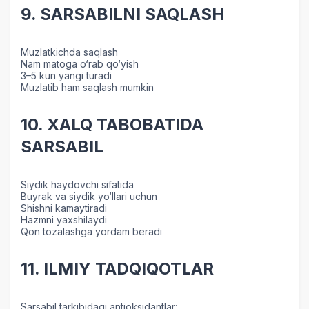
9. SARSABILNI SAQLASH
Muzlatkichda saqlash
Nam matoga o‘rab qo‘yish
3–5 kun yangi turadi
Muzlatib ham saqlash mumkin
10. XALQ TABOBATIDA
SARSABIL
Siydik haydovchi sifatida
Buyrak va siydik yo‘llari uchun
Shishni kamaytiradi
Hazmni yaxshilaydi
Qon tozalashga yordam beradi
11. ILMIY TADQIQOTLAR
Sarsabil tarkibidagi antioksidantlar: