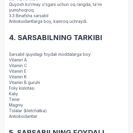
Quyosh ko‘rmay o‘sgani uchun oq rangda, ta’mi
yumshoqroq.
3.3 Binafsha sarsabil
Antioksidantlarga boy, kamroq uchraydi.
4. SARSABILNING TARKIBI
Sarsabil quyidagi foydali moddalarga boy:
Vitamin A
Vitamin C
Vitamin E
Vitamin K
Vitamin B guruhi
Foliy kislotasi
Kaliy
Temir
Magniy
Tolalar (kletchatka)
Antioksidantlar
5. SARSABILNING FOYDALI