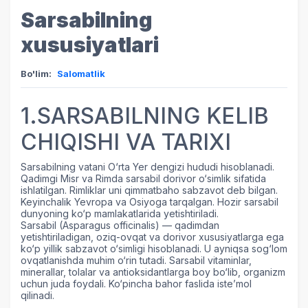
Sarsabilning
xususiyatlari
Bo'lim:
Salomatlik
1.SARSABILNING KELIB
CHIQISHI VA TARIXI
Sarsabilning vatani O‘rta Yer dengizi hududi hisoblanadi.
Qadimgi Misr va Rimda sarsabil dorivor o‘simlik sifatida
ishlatilgan. Rimliklar uni qimmatbaho sabzavot deb bilgan.
Keyinchalik Yevropa va Osiyoga tarqalgan. Hozir sarsabil
dunyoning ko‘p mamlakatlarida yetishtiriladi.
Sarsabil (Asparagus officinalis) — qadimdan
yetishtiriladigan, oziq-ovqat va dorivor xususiyatlarga ega
ko‘p yillik sabzavot o‘simligi hisoblanadi. U ayniqsa sog‘lom
ovqatlanishda muhim o‘rin tutadi. Sarsabil vitaminlar,
minerallar, tolalar va antioksidantlarga boy bo‘lib, organizm
uchun juda foydali. Ko‘pincha bahor faslida iste’mol
qilinadi.