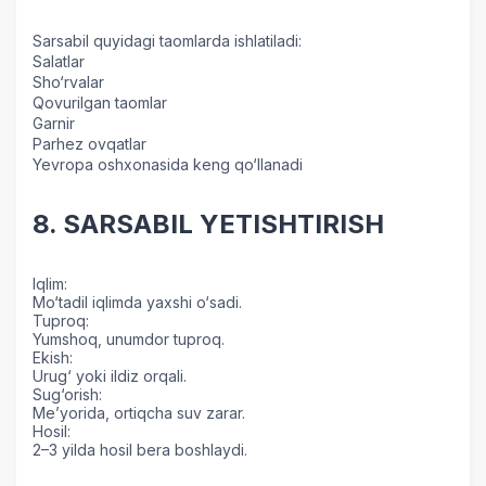
Sarsabil quyidagi taomlarda ishlatiladi:
Salatlar
Sho‘rvalar
Qovurilgan taomlar
Garnir
Parhez ovqatlar
Yevropa oshxonasida keng qo‘llanadi
8. SARSABIL YETISHTIRISH
Iqlim:
Mo‘tadil iqlimda yaxshi o‘sadi.
Tuproq:
Yumshoq, unumdor tuproq.
Ekish:
Urug‘ yoki ildiz orqali.
Sug‘orish:
Me’yorida, ortiqcha suv zarar.
Hosil:
2–3 yilda hosil bera boshlaydi.