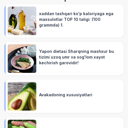
xaddan tashqari ko'p kaloriyaga ega
maxsulotlar TOP 10 taligi: (100
grammda) 1.
Yapon dietasi Sharqning mashxur bu
tizimi uzoq umr va sog'lom xayot
kechirish garovidir!
Avakadoning xususiyatlari