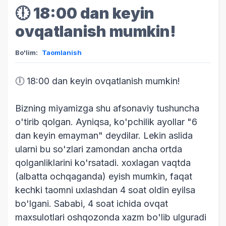
🕕 18:00 dan keyin
ovqatlanish mumkin!
Bo'lim:
Taomlanish
🕕 18:00 dan keyin ovqatlanish mumkin!
Bizning miyamizga shu afsonaviy tushuncha
o'tirib qolgan. Ayniqsa, ko'pchilik ayollar "6
dan keyin emayman" deydilar. Lekin aslida
ularni bu so'zlari zamondan ancha ortda
qolganliklarini ko'rsatadi. xoxlagan vaqtda
(albatta ochqaganda) eyish mumkin, faqat
kechki taomni uxlashdan 4 soat oldin eyilsa
bo'lgani. Sababi, 4 soat ichida ovqat
maxsulotlari oshqozonda xazm bo'lib ulguradi