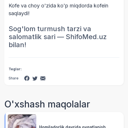
Kofe va choy o'zida ko'p miqdorda kofein
saqlaydi!
Sog'lom turmush tarzi va
salomatlik sari — ShifoMed.uz
bilan!
Teglar:
Share
O'xshash maqolalar
Homiladorlik davrida ovqatlanish