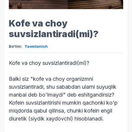
Kofe va choy
suvsizlantiradi(mi)?
Bo'lim:
Taomlanish
Kofe va choy suvsizlantiradi(mi)?
Balki siz "kofe va choy organizmni
suvsizlantiradi, shu sababdan ularni suyuqlik
manbai deb bo'lmaydi" deb eshitgandirsiz?
Kofein suvsizlantirishi mumkin qachonki ko'p
miqdorda qabul qilinsa, chunki kofein engil
diuretik (siydik xaydovchi) hisoblanadi.