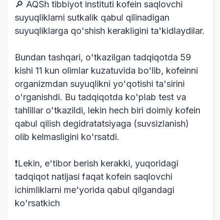
🔎 AQSh tibbiyot instituti kofein saqlovchi
suyuqliklarni sutkalik qabul qilinadigan
suyuqliklarga qo'shish kerakligini ta'kidlaydilar.
Bundan tashqari, o'tkazilgan tadqiqotda 59
kishi 11 kun olimlar kuzatuvida bo'lib, kofeinni
organizmdan suyuqlikni yo'qotishi ta'sirini
o'rganishdi. Bu tadqiqotda ko'plab test va
tahlillar o'tkazildi, lekin hech biri doimiy kofein
qabul qilish degidratatsiyaga (suvsizlanish)
olib kelmasligini ko'rsatdi.
❗Lekin, e'tibor berish kerakki, yuqoridagi
tadqiqot natijasi faqat kofein saqlovchi
ichimliklarni me'yorida qabul qilgandagi
ko'rsatkich