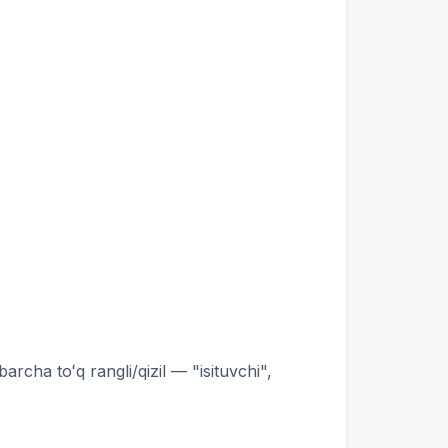
rcha toʻq rangli/qizil — "isituvchi",