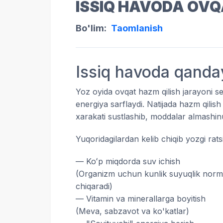
ISSIQ HAVODA OVQ
Bo'lim:
Taomlanish
Issiq havoda qanda
Yoz oyida ovqat hazm qilish jarayoni sek
energiya sarflaydi. Natijada hazm qilish 
xarakati sustlashib, moddalar almashinu
Yuqoridagilardan kelib chiqib yozgi rats
— Koʻp miqdorda suv ichish
(Organizm uchun kunlik suyuqlik normasi
chiqaradi)
— Vitamin va minerallarga boyitish
(Meva, sabzavot va ko'katlar)