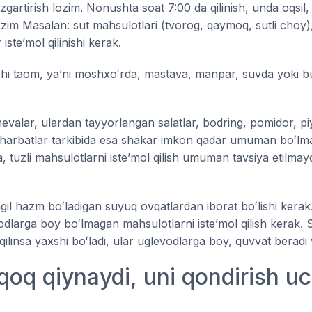
oʻzgartirish lozim. Nonushta soat 7:00 da qilinish, unda oqsil
lozim Masalan: sut mahsulotlari (tvorog, qaymoq, sutli choy
steʼmol qilinishi kerak.
chi taom, yaʼni moshxoʻrda, mastava, manpar, suvda yoki bu
alar, ulardan tayyorlangan salatlar, bodring, pomidor, piyo
arbatlar tarkibida esa shakar imkon qadar umuman boʻlmasl
, tuzli mahsulotlarni isteʼmol qilish umuman tavsiya etilmay
l hazm boʻladigan suyuq ovqatlardan iborat boʻlishi kerak. 
larga boy boʻlmagan mahsulotlarni isteʼmol qilish kerak. 
 qilinsa yaxshi boʻladi, ular uglevodlarga boy, quvvat berad
oq qiynaydi, uni qondirish u