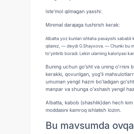
Isteʼmol qilmagan yaxshi:
Minimal darajaga tushirish kerak:
Albatta yoz kunlari ishtaha pasayishi sababli
qilamiz, — deydi G.Shayxova. — Chunki bu ma
toʻyintirib boradi. Lekin ularning kaloriyasi 
Buning uchun goʻsht va uning oʻrnini b
kerakki, qovurilgan, yogʻli mahsulotlar
umuman yengil hazm boʻladigan goʻshtli 
manpar va shunga oʻxshash yengil hazm
Albatta, kabob (shashlik)dan hech kim 
moddasini kamroq ishlatish lozim.
Bu mavsumda ovqatla