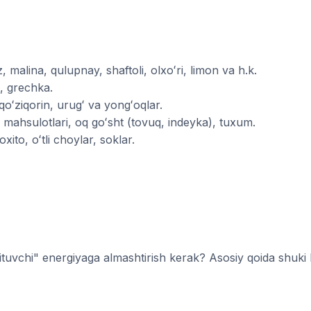
malina, qulupnay, shaftoli, olxoʻri, limon va h.k.
, grechka.
 qoʻziqorin, urugʻ va yongʻoqlar.
iz mahsulotlari, oq goʻsht (tovuq, indeyka), tuxum.
ito, oʻtli choylar, soklar.
ituvchi" energiyaga almashtirish kerak? Asosiy qoida shuki ba