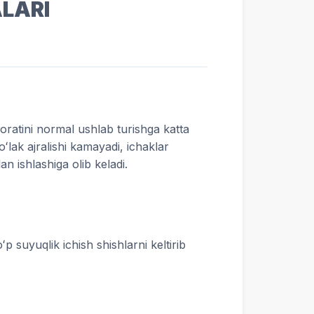
LARI
aroratini normal ushlab turishga katta
oʻlak ajralishi kamayadi, ichaklar
n ishlashiga olib keladi.
 suyuqlik ichish shishlarni keltirib