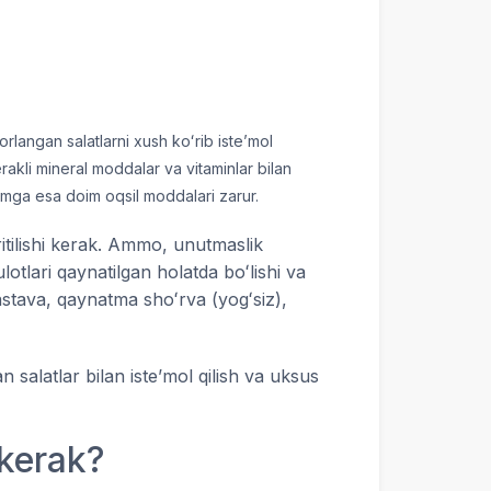
langan salatlarni xush koʻrib isteʼmol
kli mineral moddalar va vitaminlar bilan
izmga esa doim oqsil moddalari zarur.
itilishi kerak. Ammo, unutmaslik
otlari qaynatilgan holatda boʻlishi va
astava, qaynatma shoʻrva (yogʻsiz),
alatlar bilan isteʼmol qilish va uksus
 kerak?