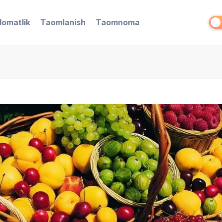
lomatlik
Taomlanish
Taomnoma