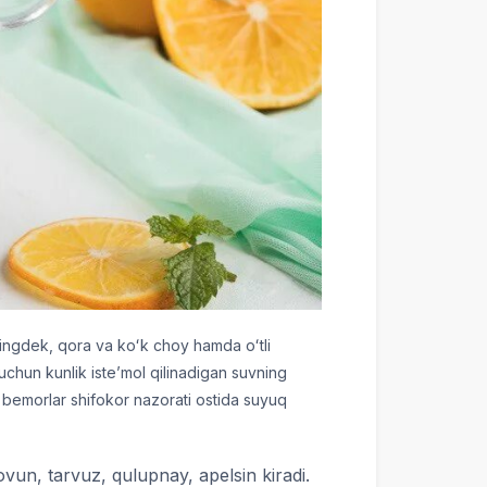
ningdek, qora va koʻk choy hamda oʻtli
uchun kunlik isteʼmol qilinadigan suvning
y bemorlar shifokor nazorati ostida suyuq
un, tarvuz, qulupnay, apelsin kiradi.