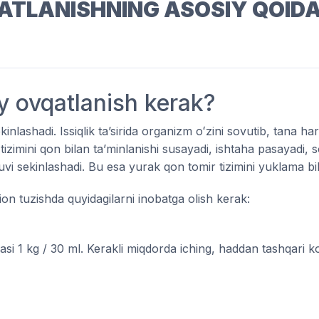
ATLANISHNING ASOSIY QOIDA
y ovqatlanish kerak?
inlashadi. Issiqlik taʼsirida organizm oʻzini sovutib, tana h
tizimini qon bilan taʼminlanishi susayadi, ishtaha pasayadi, s
vi sekinlashadi. Bu esa yurak qon tomir tizimini yuklama bila
ion tuzishda quyidagilarni inobatga olish kerak:
 1 kg / 30 ml. Kerakli miqdorda iching, haddan tashqari koʻp