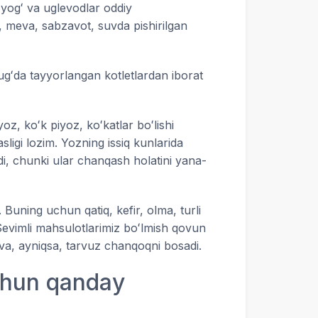
, yogʻ va uglevodlar oddiy
), meva, sabzavot, suvda pishirilgan
gʻda tayyorlangan kotletlardan iborat
z, koʻk piyoz, koʻkatlar boʻlishi
igi lozim. Yozning issiq kunlarida
di, chunki ular chanqash holatini yana-
Buning uchun qatiq, kefir, olma, turli
Sevimli mahsulotlarimiz boʻlmish qovun
i va, ayniqsa, tarvuz chanqoqni bosadi.
chun qanday