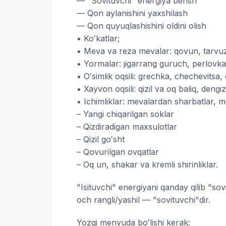
— "Sovituvchi" energiya berish
— Qon aylanishini yaxshilash
— Qon quyuqlashishini oldini olish
• Koʻkatlar;
• Meva va reza mevalar: qovun, tarvuz, 
• Yormalar: jigarrang guruch, perlovka
• Oʻsimlik oqsili: grechka, chechevitsa,
• Xayvon oqsili: qizil va oq baliq, deng
• Ichimliklar: mevalardan sharbatlar, mox
– Yangi chiqarilgan soklar
– Qizdiradigan maxsulotlar
– Qizil goʻsht
– Qovurilgan ovqatlar
– Oq un, shakar va kremli shirinliklar.
"Isituvchi" energiyani qanday qilib "sov
och rangli/yashil — "sovituvchi"dir.
Yozgi menyuda boʻlishi kerak: