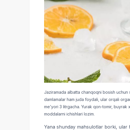
Jaziramada albatta chanqoqni bosish uchun su
damlamalar ham juda foydali, ular orqali orga
meʼyori 3 litrgacha. Yurak qon-tomir, buyrak 
moddalarni ichishlari lozim.
Yana shunday mahsulotlar borki, ular h