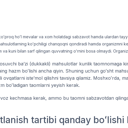
 koʻproq hoʻl mevalar va xom holatdagi sabzavot hamda ulardan tayyor
hsulotlarning koʻpchiligi chanqoqni qondiradi hamda organizmni kera
kam va kuni bilan sarf qilingan quvvatning oʻrnini bosa olmaydi. Organ
osuvchi baʼzi (dukkakli) mahsulotlar kunlik taomnomaga kir
ning hazm boʻlishi ancha qiyin. Shuning uchun goʻsht mahsul
ovqatlarni isteʼmol qilishni tavsiya qilamiz. Moshxoʻrda, m
 boʻladigan taomlarni yeyish kerak.
voz kechmasa kerak, ammo bu taomni sabzavotdan qilingan s
nish tartibi qanday boʻlishi