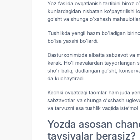
Yoz faslida ovqatlanish tartibini biroz 
kunlardagidan nisbatan koʻpaytirilishi 
goʻsht va shunga oʻxshash mahsulotlar i
Tushlikda yengil hazm boʻladigan birin
boʻlsa yaxshi boʻlardi.
Dasturxonimizda albatta sabzavot va mev
kerak. Hoʻl mevalardan tayyorlangan sh
shoʻr baliq, dudlangan goʻsht, konserva
da kuchaytiradi.
Kechki ovqatdagi taomlar ham juda yengi
sabzavotlar va shunga oʻxshash uglevod
va tarvuzni esa tushlik vaqtida isteʼmol
Yozda asosan chanq
tavsiyalar berasiz?