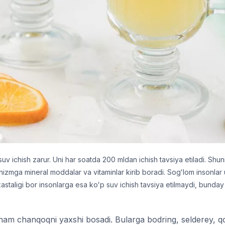
v ichish zarur. Uni har soatda 200 mldan ichish tavsiya etiladi. Shu
nizmga mineral moddalar va vitaminlar kirib boradi. Sogʻlom insonlar 
xastaligi bor insonlarga esa koʻp suv ichish tavsiya etilmaydi, bunda
am chanqoqni yaxshi bosadi. Bularga bodring, selderey, qov